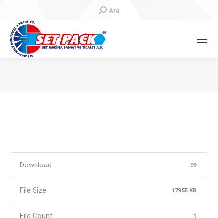
Search:
Ara
You are here:
Download
99
File Size
179.55 KB
File Count
1