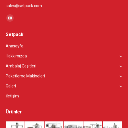
sales@setpack.com
Find us on:
YouTube
page
Setpack
opens
in
Anasayfa
new
Hakkımızda
window
Ambalaj Çeşitleri
Paketleme Makineleri
Galeri
İletişim
Ürünler