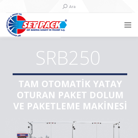
Search:
Ara
SRB250
TAM OTOMATİK YATAY
OTURAN PAKET DOLUM
VE PAKETLEME MAKİNESİ