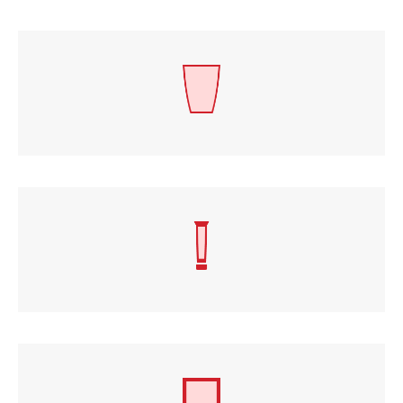
Şekilli Paket
Tüp
3 Tarafı Yapışık Saşet