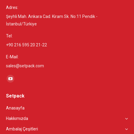
Adres:
Şeyhli Mah. Ankara Cad. Kiram Sk. No:11 Pendik -
İstanbul/Türkiye
Tel:
+90 216 595 20 21-22
E-Mail:
sales@setpack.com
Find us on:
YouTube
page
Setpack
opens
in
Anasayfa
new
Hakkımızda
window
Ambalaj Çeşitleri