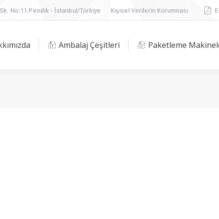
Sk. No:11 Pendik - İstanbul/Türkiye
Sk. No:11 Pendik - İstanbul/Türkiye
Kişisel Verilerin Korunması
Kişisel Verilerin Korunması
E
E
akkımızda
Ambalaj Çeşitleri
Paketleme Makine
kkımızda
Ambalaj Çeşitleri
Paketleme Makinel