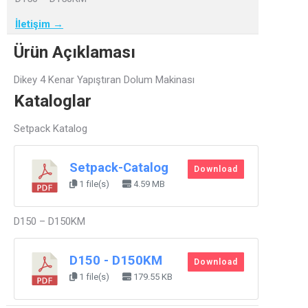
İletişim →
Ürün Açıklaması
Dikey 4 Kenar Yapıştıran Dolum Makinası
Kataloglar
Setpack Katalog
Setpack-Catalog
Download
1 file(s)
4.59 MB
D150 – D150KM
D150 - D150KM
Download
1 file(s)
179.55 KB