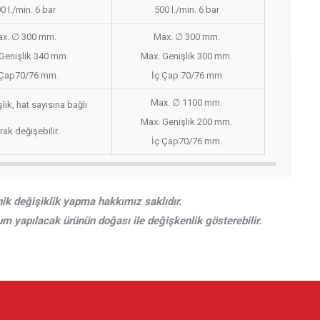
0 l./min. 6 bar
500 l./min. 6 bar
x. ∅ 300 mm.
Max. ∅ 300 mm.
Genişlik 340 mm.
Max. Genişlik 300 mm.
 Çap70/76 mm.
İç Çap 70/76 mm
Max. ∅ 1100 mm.
lik, hat sayısına bağlı
Max. Genişlik 200 mm.
rak değişebilir.
İç Çap70/76 mm.
ik değişiklik yapma hakkımız saklıdır.
um yapılacak ürünün doğası ile değişkenlik gösterebilir.