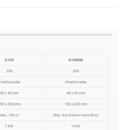
D150
D150KM
200
200
6 hatta kadar
4 hatta kadar
30 x 40 mm
40 x 60 mm
50 x 200 mm
150 x 200 mm
Max. 150 cc
Max. Sıvı Dolum Hacmi8 cc
7 KW
7 KW